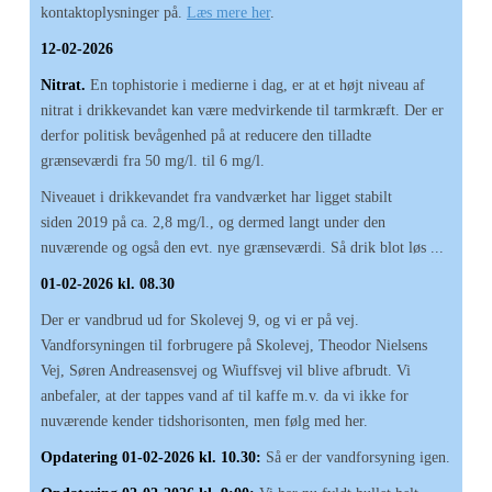
kontaktoplysninger på.
Læs mere her
.
12-02-2026
Nitrat.
En tophistorie i medierne i dag, er at et højt niveau af
nitrat i drikkevandet kan være medvirkende til tarmkræft. Der er
derfor politisk bevågenhed på at reducere den tilladte
grænseværdi fra 50 mg/l. til 6 mg/l.
Niveauet i drikkevandet fra vandværket har ligget stabilt
siden 2019 på ca. 2,8 mg/l., og dermed langt under den
nuværende og også den evt. nye grænseværdi. Så drik blot løs ...
01-02-2026 kl. 08.30
Der er vandbrud ud for Skolevej 9, og vi er på vej.
Vandforsyningen til forbrugere på Skolevej, Theodor Nielsens
Vej, Søren Andreasensvej og Wiuffsvej vil blive afbrudt. Vi
anbefaler, at der tappes vand af til kaffe m.v. da vi ikke for
nuværende kender tidshorisonten, men følg med her.
Opdatering 01-02-2026 kl. 10.30:
Så er der vandforsyning igen.