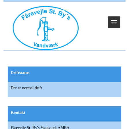
Log ind
Toggle
navigat
Driftstatus
Der er normal drift
Kontakt
Fårevejle St. By's Vandværk AMBA